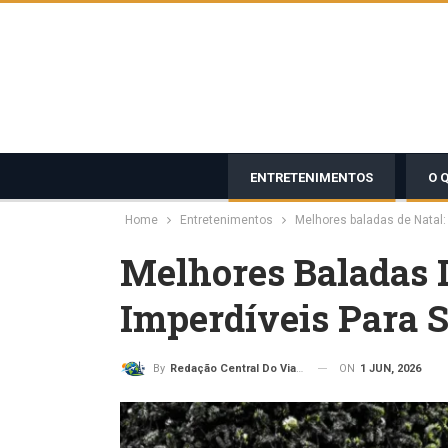
ENTRETENIMENTOS
O 
Home
Entretenimentos
Melhores baladas de Natal:
Melhores Baladas D
Imperdíveis Para S
ON
1 JUN, 2026
By
Redação Central Do Viajante