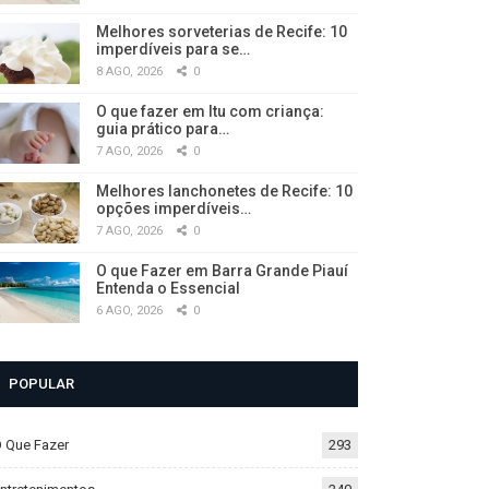
Melhores sorveterias de Recife: 10
imperdíveis para se…
8 AGO, 2026
0
O que fazer em Itu com criança:
guia prático para…
7 AGO, 2026
0
Melhores lanchonetes de Recife: 10
opções imperdíveis…
7 AGO, 2026
0
O que Fazer em Barra Grande Piauí
Entenda o Essencial
6 AGO, 2026
0
POPULAR
 Que Fazer
293