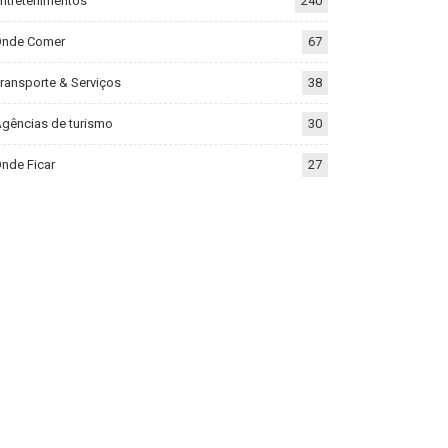
ntretenimentos
240
Onde Comer
67
ransporte & Serviços
38
gências de turismo
30
nde Ficar
27