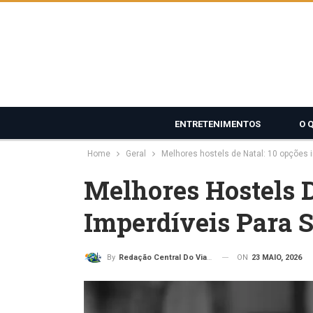
ENTRETENIMENTOS
O 
Home
Geral
Melhores hostels de Natal: 10 opções 
Melhores Hostels D
Imperdíveis Para S
ON
23 MAIO, 2026
By
Redação Central Do Viajante