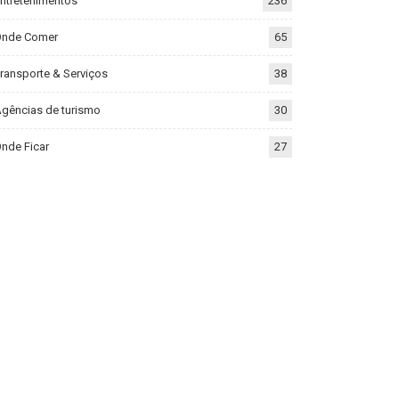
ntretenimentos
236
Onde Comer
65
ransporte & Serviços
38
gências de turismo
30
nde Ficar
27