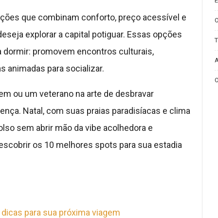
E
ões que combinam conforto, preço acessível e
seja explorar a capital potiguar. Essas opções
T
dormir: promovem encontros culturais,
A
as animadas para socializar.
O
gem ou um veterano na arte de desbravar
rença. Natal, com suas praias paradisíacas e clima
olso sem abrir mão da vibe acolhedora e
escobrir os 10 melhores spots para sua estadia
 dicas para sua próxima viagem