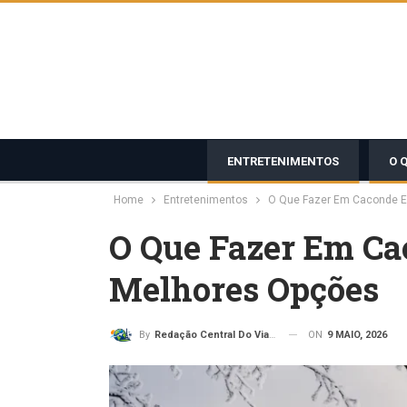
ENTRETENIMENTOS
O 
Home
Entretenimentos
O Que Fazer Em Caconde E
O Que Fazer Em Ca
Melhores Opções
ON
9 MAIO, 2026
By
Redação Central Do Viajante