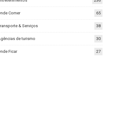
ntretenimentos
236
Onde Comer
65
ransporte & Serviços
38
gências de turismo
30
nde Ficar
27