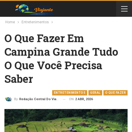
Home
Entretenimentos
O Que Fazer Em
Campina Grande Tudo
O Que Você Precisa
Saber
ENTRETENIMENTOS
GERAL
O QUE FAZER
ON
2 ABR, 2026
By
Redação Central Do Viajante