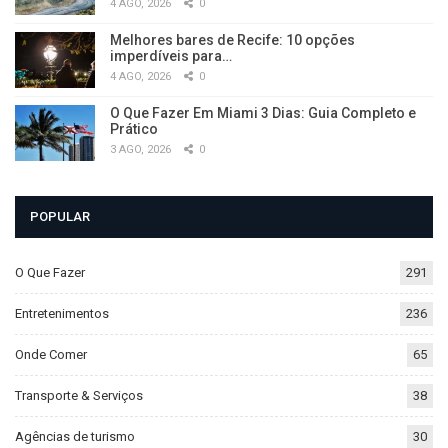
4 AGO, 2026
0
Melhores bares de Recife: 10 opções
imperdíveis para…
4 AGO, 2026
0
O Que Fazer Em Miami 3 Dias: Guia Completo e
Prático
3 AGO, 2026
0
POPULAR
O Que Fazer
291
Entretenimentos
236
Onde Comer
65
Transporte & Serviços
38
Agências de turismo
30