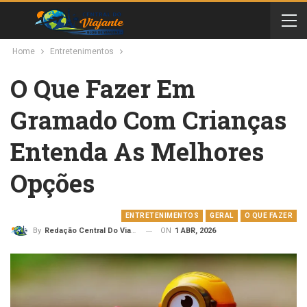
Home
Entretenimentos
O Que Fazer Em
Gramado Com Crianças
Entenda As Melhores
Opções
ENTRETENIMENTOS
GERAL
O QUE FAZER
ON
1 ABR, 2026
By
Redação Central Do Viajante