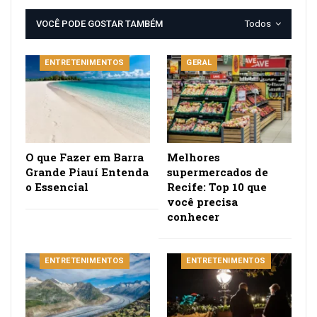
VOCÊ PODE GOSTAR TAMBÉM
Todos
ENTRETENIMENTOS
GERAL
O que Fazer em Barra
Melhores
Grande Piauí Entenda
supermercados de
o Essencial
Recife: Top 10 que
você precisa
conhecer
ENTRETENIMENTOS
ENTRETENIMENTOS