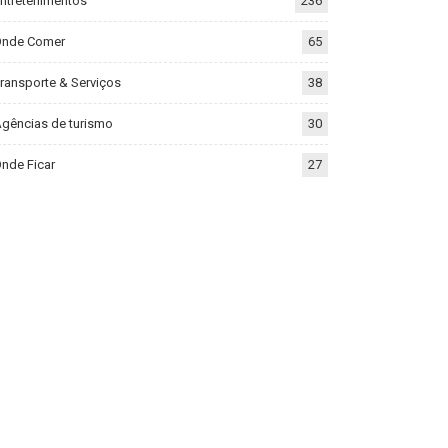
ntretenimentos
236
Onde Comer
65
ransporte & Serviços
38
gências de turismo
30
nde Ficar
27