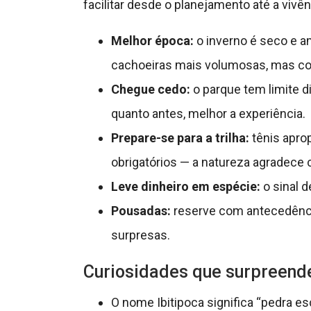
facilitar desde o planejamento até a vivênc
Melhor época:
o inverno é seco e am
cachoeiras mais volumosas, mas co
Chegue cedo:
o parque tem limite di
quanto antes, melhor a experiência.
Prepare-se para a trilha:
tênis aprop
obrigatórios — a natureza agradece 
Leve dinheiro em espécie:
o sinal d
Pousadas:
reserve com antecedência
surpresas.
Curiosidades que surpreend
O nome Ibitipoca significa “pedra es