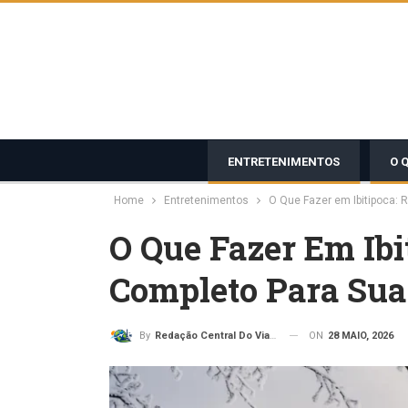
ENTRETENIMENTOS
O 
Home
Entretenimentos
O Que Fazer em Ibitipoca: R
O Que Fazer Em Ibi
Completo Para Sua 
ON
28 MAIO, 2026
By
Redação Central Do Viajante