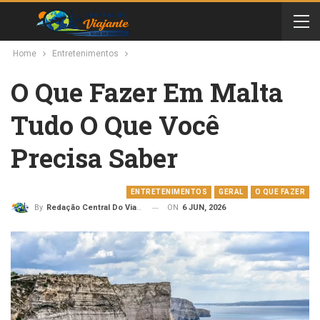
Home
Entretenimentos
O Que Fazer Em Malta
Tudo O Que Você
Precisa Saber
ENTRETENIMENTOS
GERAL
O QUE FAZER
ON
6 JUN, 2026
By
Redação Central Do Viajante