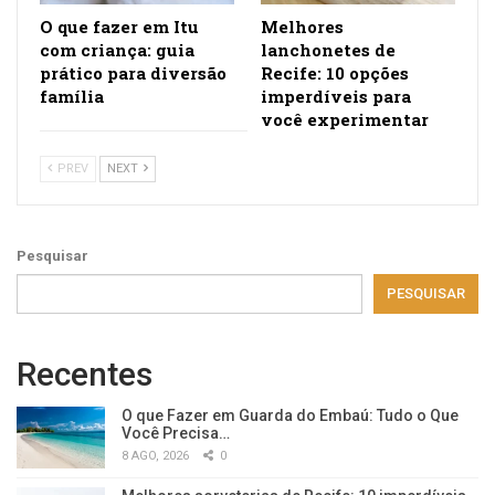
O que fazer em Itu
Melhores
com criança: guia
lanchonetes de
prático para diversão
Recife: 10 opções
família
imperdíveis para
você experimentar
PREV
NEXT
Pesquisar
PESQUISAR
Recentes
O que Fazer em Guarda do Embaú: Tudo o Que
Você Precisa…
8 AGO, 2026
0