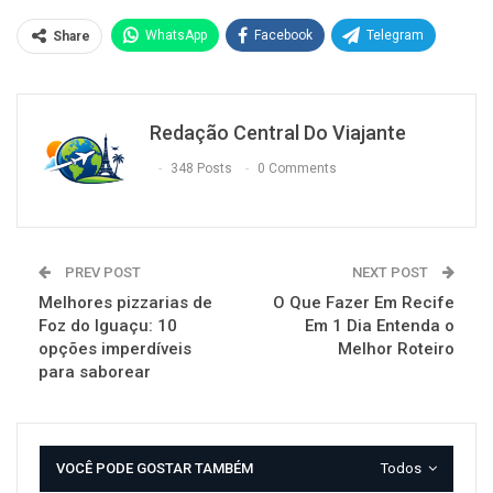
WhatsApp
Facebook
Telegram
Share
Redação Central Do Viajante
348 Posts
0 Comments
PREV POST
NEXT POST
Melhores pizzarias de
O Que Fazer Em Recife
Foz do Iguaçu: 10
Em 1 Dia Entenda o
opções imperdíveis
Melhor Roteiro
para saborear
VOCÊ PODE GOSTAR TAMBÉM
Todos