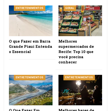
ENTRETENIMENTOS
GERAL
O que Fazer em Barra
Melhores
Grande Piauí Entenda
supermercados de
o Essencial
Recife: Top 10 que
você precisa
conhecer
ENTRETENIMENTOS
ENTRETENIMENTOS
O Que Fazer Em
Melhores bares de