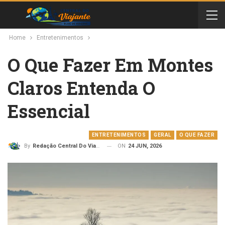
Home
Entretenimentos
O Que Fazer Em Montes
Claros Entenda O
Essencial
ENTRETENIMENTOS
GERAL
O QUE FAZER
ON
24 JUN, 2026
By
Redação Central Do Viajante