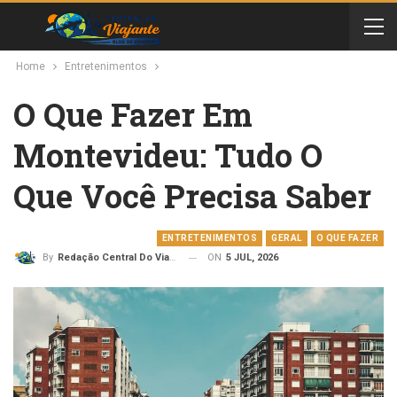
Home
Entretenimentos
O Que Fazer Em
Montevideu: Tudo O
Que Você Precisa Saber
ENTRETENIMENTOS
GERAL
O QUE FAZER
ON
5 JUL, 2026
By
Redação Central Do Viajante