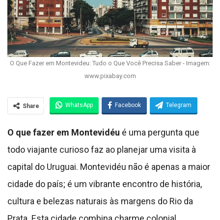
O Que Fazer em Montevideu: Tudo o Que Você Precisa Saber - Imagem:
www.pixabay.com
WhatsApp
Facebook
Telegram
Share
O que fazer em Montevidéu
é uma pergunta que
todo viajante curioso faz ao planejar uma visita à
capital do Uruguai. Montevidéu não é apenas a maior
cidade do país; é um vibrante encontro de história,
cultura e belezas naturais às margens do Rio da
Prata. Esta cidade combina charme colonial,