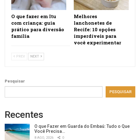
O que fazer em Itu
Melhores
com criança: guia
lanchonetes de
prático para diversão
Recife: 10 opções
família
imperdíveis para
você experimentar
PREV
NEXT
Pesquisar
PESQUISAR
Recentes
O que Fazer em Guarda do Embaú: Tudo o Que
Você Precisa…
8 AGO, 2026
0