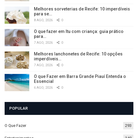
Melhores sorveterias de Recife: 10 imperdíveis
para se…
8 AGO, 2026
0
O que fazer em Itu com criança: guia prático
para…
7 AGO, 2026
0
Melhores lanchonetes de Recife: 10 opções
imperdíveis…
7 AGO, 2026
0
O que Fazer em Barra Grande Piauí Entenda o
Essencial
6 AGO, 2026
0
POPULAR
O Que Fazer
293