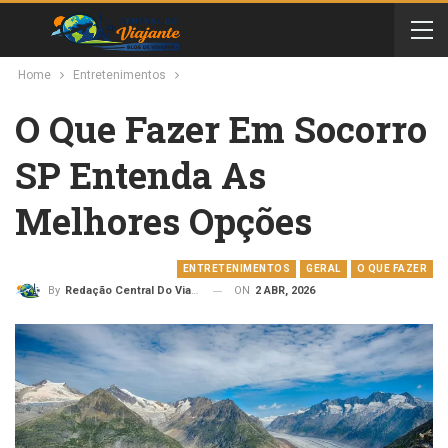
Home
Entretenimentos
O Que Fazer Em Socorro
SP Entenda As
Melhores Opções
ENTRETENIMENTOS
GERAL
O QUE FAZER
ON
2 ABR, 2026
By
Redação Central Do Viajante