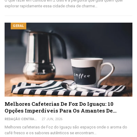
O que fazer em Curitiba em 2 dias é a pergunta que guia quem quer
explorar rapidamente essa cidade cheia de charme…
GERAL
Melhores Cafeterias De Foz Do Iguaçu: 10
Opções Imperdíveis Para Os Amantes De…
REDAÇÃO CENTRAL DO VIAJANTE
27 JUN, 2026
Melhores cafeterias de Foz do Iguaçu são espaços onde o aroma do
café fresco e os sabores autênticos se encontram…