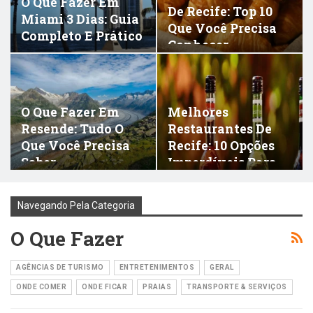
O Que Fazer Em
De Recife: Top 10
Miami 3 Dias: Guia
Que Você Precisa
Completo E Prático
Conhecer
O Que Fazer Em
Melhores
Resende: Tudo O
Restaurantes De
Que Você Precisa
Recife: 10 Opções
Saber
Imperdíveis Para
Sua…
Navegando Pela Categoria
O Que Fazer
AGÊNCIAS DE TURISMO
ENTRETENIMENTOS
GERAL
ONDE COMER
ONDE FICAR
PRAIAS
TRANSPORTE & SERVIÇOS