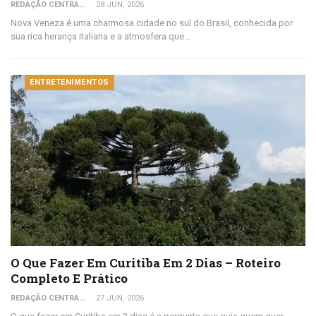
REDAÇÃO CENTRAL DO VIAJANTE
28 JUN, 2026
Nova Veneza é uma charmosa cidade no sul do Brasil, conhecida por
sua rica herança italiana e a atmosfera que…
ENTRETENIMENTOS
O Que Fazer Em Curitiba Em 2 Dias – Roteiro
Completo E Prático
REDAÇÃO CENTRAL DO VIAJANTE
27 JUN, 2026