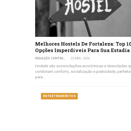
Melhores Hostels De Fortaleza: Top 1
Opções Imperdíveis Para Sua Estadia
REDAÇÃO CENTRAL DO VIAJANTE
22 ABR, 2026
Hostels são acomodações econômicas e descoladas q
combinam conforto, socialização e praticidade, perfeita
para…
ENTRETENIMENTOS