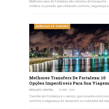
Melhores vans de Fortaleza são veículos de transporte
coletivo ou privado que oferecem conforto, segurança 
AGÊNCIAS DE TURISMO
Melhores Transfers De Fortaleza: 10
Opções Imperdíveis Para Sua Viagem
REDAÇÃO CENTRAL DO VIAJANTE
25 ABR, 2026
Transfer em Fortaleza é o serviço que conecta você com
conforto e segurança do aeroporto ou rodoviária até se