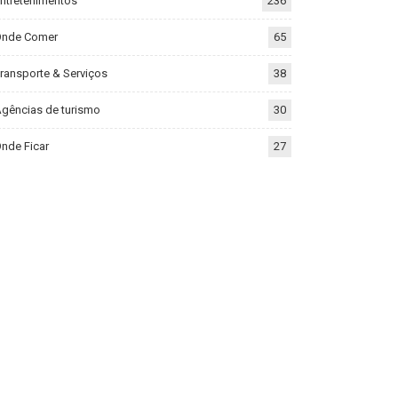
ntretenimentos
236
Onde Comer
65
ransporte & Serviços
38
gências de turismo
30
nde Ficar
27