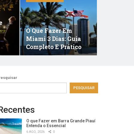
e
O Que Fazer Em
Miami 3 Dias: Guia
Completo E Prático
Pesquisar
PESQUISAR
Recentes
O que Fazer em Barra Grande Piauí
Entenda o Essencial
6 AGO, 2026
0