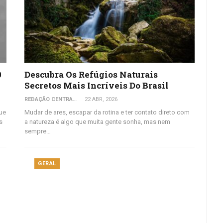
0
Descubra Os Refúgios Naturais
Secretos Mais Incríveis Do Brasil
REDAÇÃO CENTRAL DO VIAJANTE
22 ABR, 2026
ue
Mudar de ares, escapar da rotina e ter contato direto com
s
a natureza é algo que muita gente sonha, mas nem
sempre…
GERAL