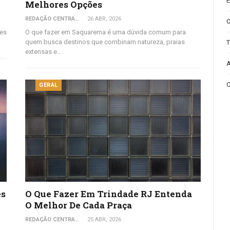
E
Melhores Opções
REDAÇÃO CENTRAL DO VIAJANTE
26 ABR, 2026
ões
O que fazer em Saquarema é uma dúvida comum para
quem busca destinos que combinam natureza, praias
T
extensas e…
A
O
GERAL
es
O Que Fazer Em Trindade RJ Entenda
O Melhor De Cada Praça
REDAÇÃO CENTRAL DO VIAJANTE
25 ABR, 2026