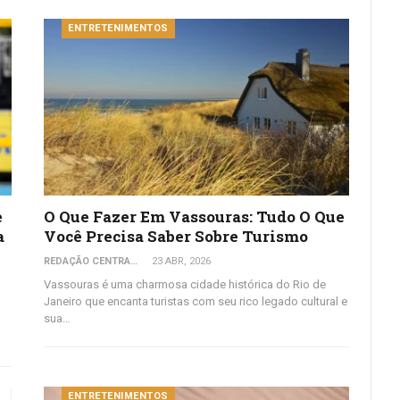
ENTRETENIMENTOS
e
O Que Fazer Em Vassouras: Tudo O Que
a
Você Precisa Saber Sobre Turismo
REDAÇÃO CENTRAL DO VIAJANTE
23 ABR, 2026
Vassouras é uma charmosa cidade histórica do Rio de
Janeiro que encanta turistas com seu rico legado cultural e
sua…
ENTRETENIMENTOS