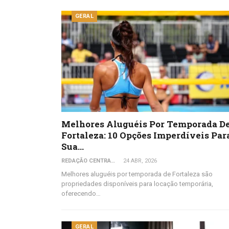
GERAL
Melhores Aluguéis Por Temporada D
Fortaleza: 10 Opções Imperdíveis Par
Sua…
REDAÇÃO CENTRAL DO VIAJANTE
24 ABR, 2026
Melhores aluguéis por temporada de Fortaleza são
propriedades disponíveis para locação temporária,
oferecendo…
GERAL