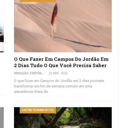
O Que Fazer Em Campos Do Jordão Em
2 Dias Tudo O Que Você Precisa Saber
REDAÇÃO CENTRAL DO VIAJANTE
22 ABR, 2026
O que fazer em Campos do Jordão em 2 dias promete
transformar um fim de semana comum em uma
experiência cheia de…
ENTRETENIMENTOS