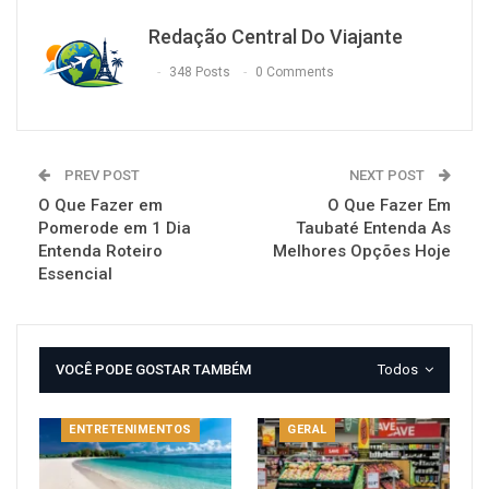
Redação Central Do Viajante
348 Posts
0 Comments
PREV POST
NEXT POST
O Que Fazer em
O Que Fazer Em
Pomerode em 1 Dia
Taubaté Entenda As
Entenda Roteiro
Melhores Opções Hoje
Essencial
VOCÊ PODE GOSTAR TAMBÉM
Todos
ENTRETENIMENTOS
GERAL