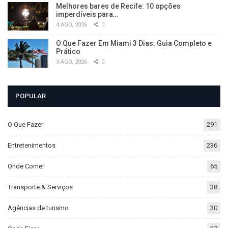
Melhores bares de Recife: 10 opções
imperdíveis para…
4 AGO, 2026
0
O Que Fazer Em Miami 3 Dias: Guia Completo e
Prático
3 AGO, 2026
0
POPULAR
O Que Fazer
291
Entretenimentos
236
Onde Comer
65
Transporte & Serviços
38
Agências de turismo
30