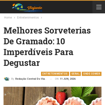
Home
Entretenimentos
Melhores Sorveterias
De Gramado: 10
Imperdíveis Para
Degustar
ENTRETENIMENTOS
GERAL
ONDE COMER
ON
11 JUN, 2026
By
Redação Central Do Viajante