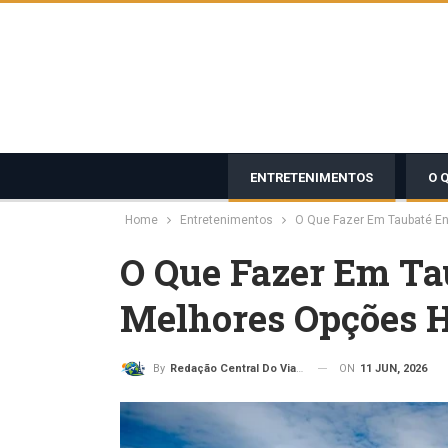
ENTRETENIMENTOS
O 
Home
Entretenimentos
O Que Fazer Em Taubaté E
O Que Fazer Em Ta
Melhores Opções H
ON
11 JUN, 2026
By
Redação Central Do Viajante