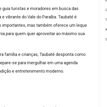
E
e guia turistas e moradores em busca das
 e vibrante do Vale do Paraíba. Taubaté é
T
s importantes, mas também oferece um leque
A
nomia para quem quer aproveitar ao máximo sua
O
ra família e crianças, Taubaté desponta como
Prepare-se para mergulhar em uma agenda
adição e entretenimento moderno.