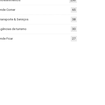
ntretenimentos
236
Onde Comer
65
ransporte & Serviços
38
gências de turismo
30
nde Ficar
27